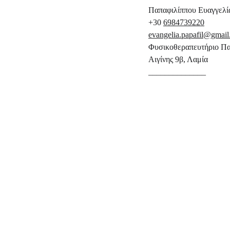
Παπαφιλίππου Ευαγγελία
+30 
6984739220
evangelia.papafil@gmai
Φυσικοθεραπευτήριο Πα
Αιγίνης 9β, Λαμία
______________
Ονοματεπώνυμο*
Τηλέφωνο*