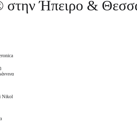
® στην Ήπειρο & Θεσσ
eronica 
m
ωάννινα
 Nikol 
α