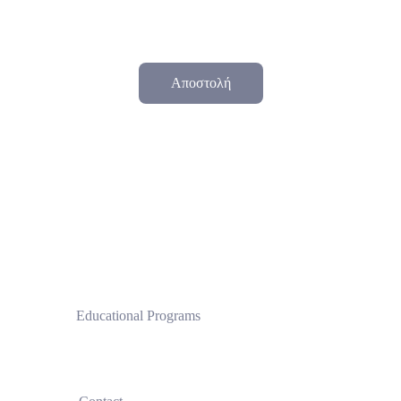
Αποστολή
 Educational Programs
Clinical Pilates Institute by CPI®