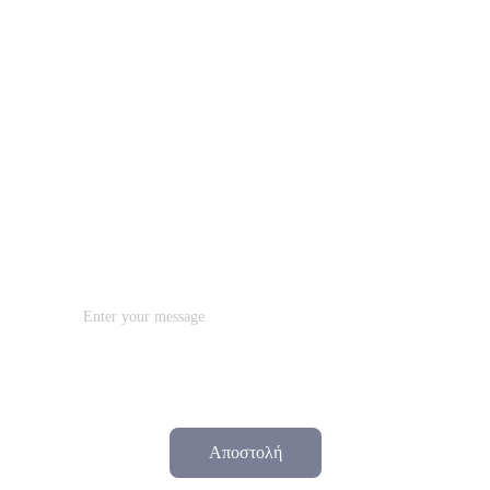
Ειδικότητα*
Πρόγραμμα Ενδιαφέροντος / Πόλη*
Μήνυμα
Αποστολή