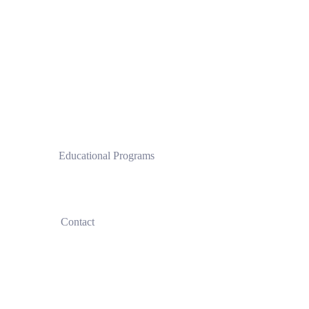
 Educational Programs
Clinical Pilates Institute by CPI®
 Contact
+30
690 770 2548
+30
697 44 54036
info@clinicalpilatesinstitute.com