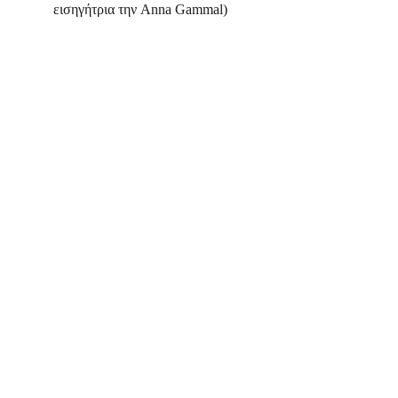
εισηγήτρια την Anna Gammal)
Ονοματεπώνυμο*
Τηλέφωνο*
Email*