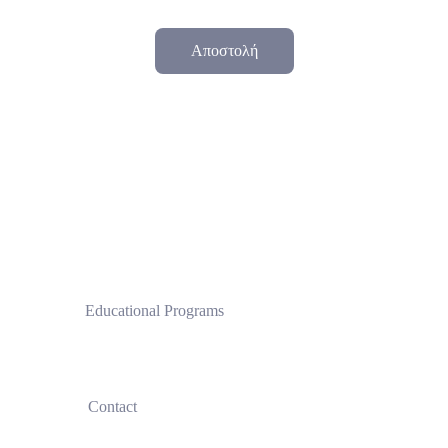
Αποστολή
 Educational Programs
Clinical Pilates Institute by CPI®
 Contact
+30
690 770 2548