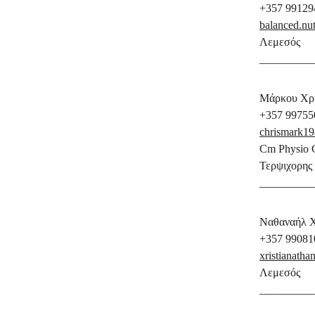
+357 99129
balanced.nu
Λεμεσός
_________
Μάρκου Χρή
+357 99755
chrismark1
Cm Physio C
Τερψιχορης
_________
Ναθαναήλ Χρ
+357 99081
xristianath
Λεμεσός
_________