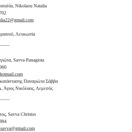
ταλία, Nikolaou Natalia
702
alia22@gmail.com
ριανού, Λευκωσία
_____
ιώτα, Savva Panagiota 
960
hotmail.com
κατάστασης Παναγιώτα Σάββα
, Άγιος Νικόλαος, Λεμεσός
_____
ος, Savva Christos 
884 
01savva@gmail.com