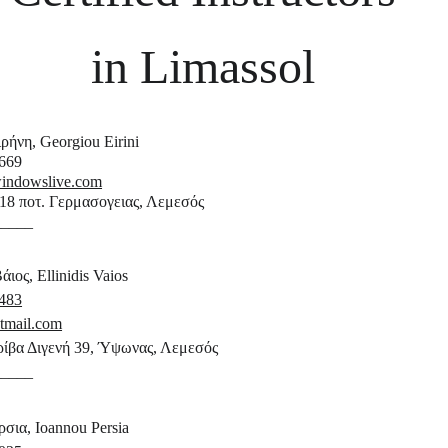
in Limassol
ρήνη, Georgiou Eirini 
669 
indowslive.com
8 ποτ. Γερμασογειας, Λεμεσός 
_____
ιος, Ellinidis Vaios 
483
tmail.com
ρίβα Διγενή 39, Ύψωνας, Λεμεσός
_____
σια, Ioannou Persia 