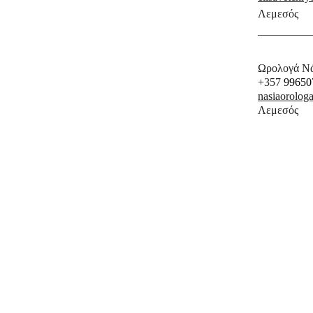
Λεμεσός
_________
Ωρολογά Νά
+357 
99650
nasiaorolo
Λεμεσός 