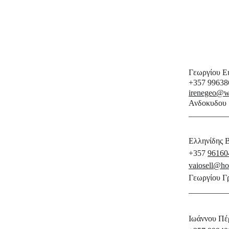
Γεωργίου Ει
+357 99638
irenegeo@w
Ανδοκυδου 1
_________
Ελληνίδης Βά
+357 
96160
vaiosell@ho
Γεωργίου Γ
_________
Ιωάννου Πέρ