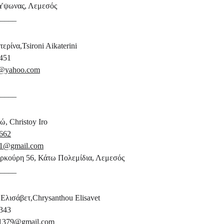
Ύψωνας, Λεμεσός
_____
ερίνα,Tsironi Aikaterini
451
99@yahoo.com
_____
, Christoy Iro
662
311@gmail.com
ρκούρη 56, Κάτω Πολεμίδια, Λεμεσός
_____
λισάβετ,Chrysanthou Elisavet
343
ry1379@gmail.com