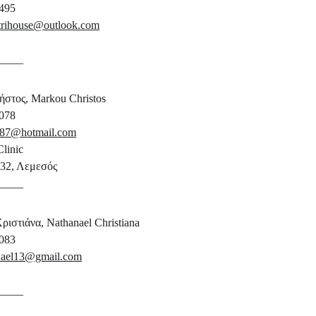
495 
trihouse@outlook.com
_____
στος, Markou Christos 
078 
987@hotmail.com
linic 
 32, Λεμεσός
_____
ιστιάνα, Nathanael Christiana
083 
anael13@gmail.com
_____