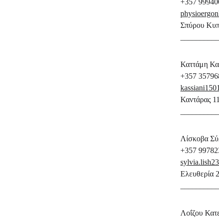
+357 99940
physioergon
Σπύρου Κυπ
_________
Καττάμη Κασ
+357 
35796
kassiani15
Καντάρας 11
_________
Λίσκοβα Σύλ
+357 99782
sylvia.lish
Ελευθερία 
_________
Λοΐζου Κατε