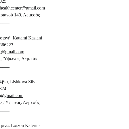
025 
healthcenter@gmail.com
ριανού 149, Λεμεσός
_____
ιανή, Kattami Kasiani
866223
01@gmail.com
, 'Υψωνας, 
Λεμεσός
_____
βια, Lishkova Silvia 
374
23@gmail.com
23, Ύψωνας, Λεμεσός
_____
ρίνα, Loizou Katerina 