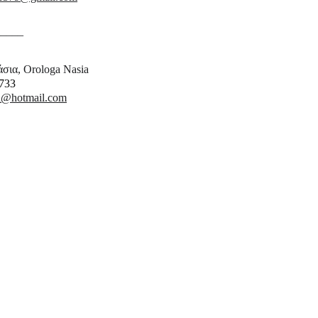
_____
σια, Orologa Nasia
733
ga@hotmail.com
Name*
City & Country of Residence*