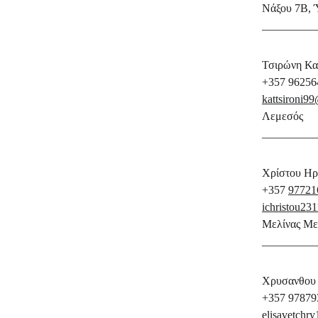
Νάξου 7Β, 
_________
Τσιρώνη Κατ
+357 96256
kattsironi
Λεμεσός
_________
Χρίστου Ηρώ
+357 
97721
ichristou2
Μελίνας Με
_________
Χρυσανθου Ε
+357 97879
elisavetch