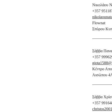
Νικολάου Να
+357 95118
nikolaounat
Flownat
Σπύρου Κυπ
_________
Σάββα Παναγ
+357 99962
giota1588@
Κέντρο Απο
Αισώπου 4Α
_________
Σάββα Χρίστ
+357 99164
christos20